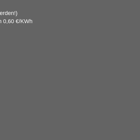
erden!)
n 0,60 €/KWh